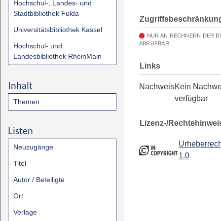
Hochschul-, Landes- und
Stadtbibliothek Fulda
Zugriffsbeschränkun
Universitätsbibliothek Kassel
NUR AN RECHNERN DER B
ABRUFBAR
Hochschul- und
Landesbibliothek RheinMain
Links
Inhalt
Nachweis
Kein Nachwe
verfügbar
Themen
Lizenz-/Rechtehinwei
Listen
Urheberrech
Neuzugänge
1.0
Titel
Autor / Beteiligte
Ort
Verlage