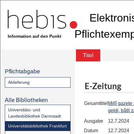
Elektron
Pflichtexem
Information auf den Punkt
Titel
Pflichtabgabe
Ablieferung
E-Zeitung
Alle Bibliotheken
Gesamttitel
Millî gazete 
Universitäts- und
geldi, bâtil 
Landesbibliothek Darmstadt
Ausgabe
12.7.2024
Universitätsbibliothek Frankfurt
Datum
12.7.2024