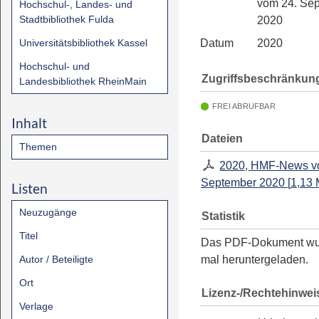
vom 24. Se
Hochschul-, Landes- und
Stadtbibliothek Fulda
2020
Universitätsbibliothek Kassel
Datum
2020
Hochschul- und
Zugriffsbeschränkun
Landesbibliothek RheinMain
FREI ABRUFBAR
Inhalt
Dateien
Themen
2020, HMF-News v
September 2020
[
1,13
Listen
Neuzugänge
Statistik
Titel
Das PDF-Dokument w
Autor / Beteiligte
mal heruntergeladen.
Ort
Lizenz-/Rechtehinwei
Verlage