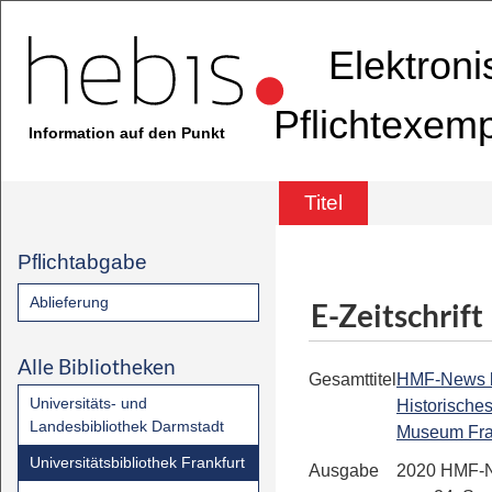
Elektron
Pflichtexem
Information auf den Punkt
Titel
Pflichtabgabe
Ablieferung
E-Zeitschrift
Alle Bibliotheken
Gesamttitel
HMF-News bis
Universitäts- und
Historische
Landesbibliothek Darmstadt
Museum Fra
Universitätsbibliothek Frankfurt
Ausgabe
2020 HMF-