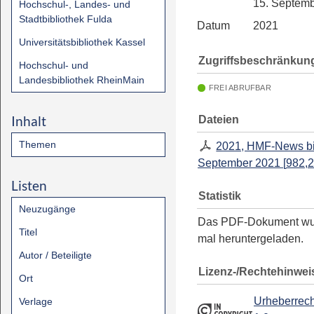
15. Septem
Hochschul-, Landes- und
Stadtbibliothek Fulda
Datum
2021
Universitätsbibliothek Kassel
Zugriffsbeschränkun
Hochschul- und
Landesbibliothek RheinMain
FREI ABRUFBAR
Inhalt
Dateien
Themen
2021, HMF-News bi
September 2021
[
982,2
Listen
Statistik
Neuzugänge
Das PDF-Dokument w
Titel
mal heruntergeladen.
Autor / Beteiligte
Lizenz-/Rechtehinwei
Ort
Urheberrech
Verlage