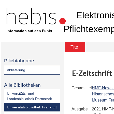
Elektron
Pflichtexem
Information auf den Punkt
Titel
Pflichtabgabe
Ablieferung
E-Zeitschrift
Alle Bibliotheken
Gesamttitel
HMF-News bis
Universitäts- und
Historische
Landesbibliothek Darmstadt
Museum Fra
Universitätsbibliothek Frankfurt
Ausgabe
2021 HMF-N