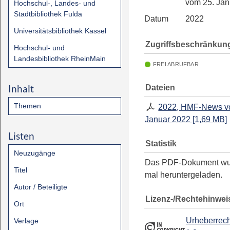
vom 25. Jan
Hochschul-, Landes- und
Stadtbibliothek Fulda
Datum
2022
Universitätsbibliothek Kassel
Zugriffsbeschränkun
Hochschul- und
Landesbibliothek RheinMain
FREI ABRUFBAR
Inhalt
Dateien
Themen
2022, HMF-News v
Januar 2022
[
1,69 MB
]
Listen
Statistik
Neuzugänge
Das PDF-Dokument w
Titel
mal heruntergeladen.
Autor / Beteiligte
Lizenz-/Rechtehinwei
Ort
Urheberrech
Verlage