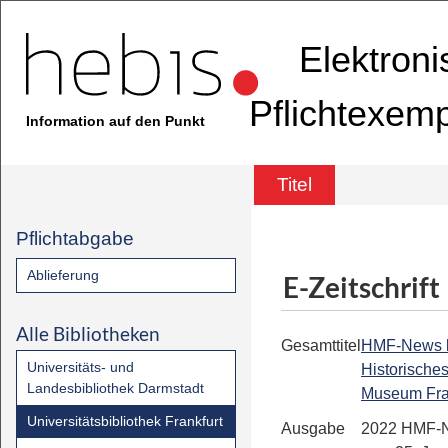
Elektron
Pflichtexem
Information auf den Punkt
Titel
Pflichtabgabe
Ablieferung
E-Zeitschrift
Alle Bibliotheken
Gesamttitel
HMF-News bis
Universitäts- und
Historische
Landesbibliothek Darmstadt
Museum Fra
Universitätsbibliothek Frankfurt
Ausgabe
2022 HMF-