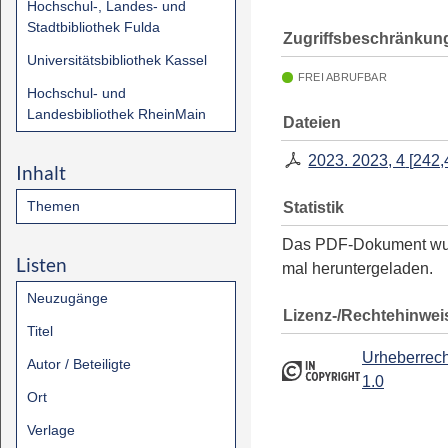
Hochschul-, Landes- und
Stadtbibliothek Fulda
Zugriffsbeschränkun
Universitätsbibliothek Kassel
FREI ABRUFBAR
Hochschul- und
Landesbibliothek RheinMain
Dateien
2023. 2023, 4
[
242,
Inhalt
Themen
Statistik
Das PDF-Dokument w
Listen
mal heruntergeladen.
Neuzugänge
Lizenz-/Rechtehinwei
Titel
Urheberrech
Autor / Beteiligte
1.0
Ort
Verlage