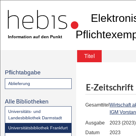
Elektron
Pflichtexem
Information auf den Punkt
Titel
Pflichtabgabe
Ablieferung
E-Zeitschrift
Alle Bibliotheken
Gesamttitel
Wirtschaft ak
Universitäts- und
IGM Vorsta
Landesbibliothek Darmstadt
Ausgabe
2023 (2023)
Universitätsbibliothek Frankfurt
Datum
2023