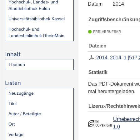
Hochschul-, Landes- und
Datum
2014
Stadtbibliothek Fulda
Universitätsbibliothek Kassel
Zugriffsbeschränkun
Hochschul- und
FREI ABRUFBAR
Landesbibliothek RheinMain
Dateien
Inhalt
2014. 2014, 1
[
517,
Themen
Statistik
Listen
Das PDF-Dokument w
mal heruntergeladen.
Neuzugänge
Titel
Lizenz-/Rechtehinwei
Autor / Beteiligte
Urheberrech
Ort
1.0
Verlage