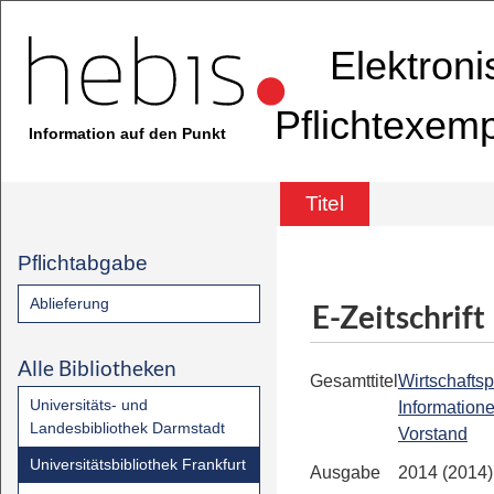
Elektron
Pflichtexem
Information auf den Punkt
Titel
Pflichtabgabe
Ablieferung
E-Zeitschrift
Alle Bibliotheken
Gesamttitel
Wirtschaftsp
Universitäts- und
Information
Landesbibliothek Darmstadt
Vorstand
Universitätsbibliothek Frankfurt
Ausgabe
2014 (2014)