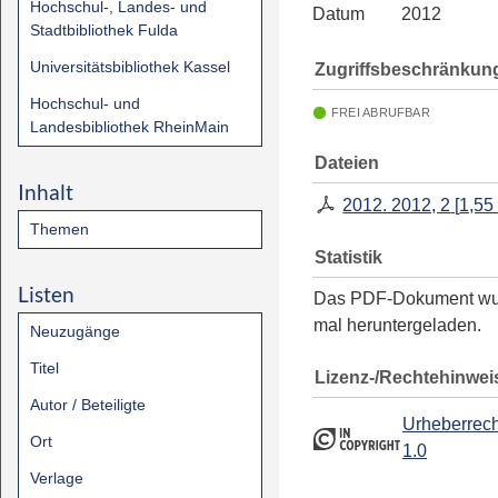
Hochschul-, Landes- und
Datum
2012
Stadtbibliothek Fulda
Universitätsbibliothek Kassel
Zugriffsbeschränkun
Hochschul- und
FREI ABRUFBAR
Landesbibliothek RheinMain
Dateien
Inhalt
2012. 2012, 2
[
1,55
Themen
Statistik
Listen
Das PDF-Dokument w
mal heruntergeladen.
Neuzugänge
Titel
Lizenz-/Rechtehinwei
Autor / Beteiligte
Urheberrech
Ort
1.0
Verlage