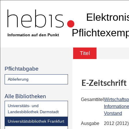
Elektron
Pflichtexem
Information auf den Punkt
Titel
Pflichtabgabe
Ablieferung
E-Zeitschrift
Alle Bibliotheken
Gesamttitel
Wirtschaftsp
Universitäts- und
Information
Landesbibliothek Darmstadt
Vorstand
Universitätsbibliothek Frankfurt
Ausgabe
2012 (2012)