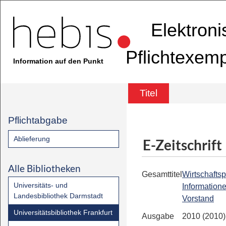
Elektron
Pflichtexem
Information auf den Punkt
Titel
Pflichtabgabe
Ablieferung
E-Zeitschrift
Alle Bibliotheken
Gesamttitel
Wirtschaftsp
Universitäts- und
Information
Landesbibliothek Darmstadt
Vorstand
Universitätsbibliothek Frankfurt
Ausgabe
2010 (2010)