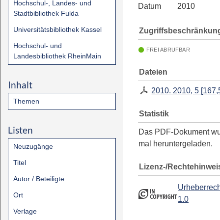
Hochschul-, Landes- und
Datum
2010
Stadtbibliothek Fulda
Universitätsbibliothek Kassel
Zugriffsbeschränkun
Hochschul- und
FREI ABRUFBAR
Landesbibliothek RheinMain
Dateien
Inhalt
2010. 2010, 5
[
167,
Themen
Statistik
Listen
Das PDF-Dokument w
mal heruntergeladen.
Neuzugänge
Titel
Lizenz-/Rechtehinwei
Autor / Beteiligte
Urheberrech
Ort
1.0
Verlage