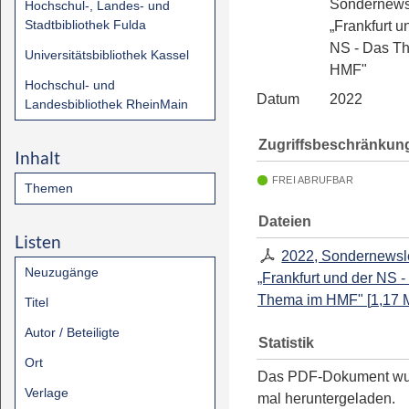
Sondernewsl
Hochschul-, Landes- und
Stadtbibliothek Fulda
„Frankfurt u
NS - Das T
Universitätsbibliothek Kassel
HMF"
Hochschul- und
Datum
2022
Landesbibliothek RheinMain
Zugriffsbeschränkun
Inhalt
FREI ABRUFBAR
Themen
Dateien
Listen
2022, Sondernewsle
Neuzugänge
„Frankfurt und der NS 
Thema im HMF"
[
1,17
Titel
Autor / Beteiligte
Statistik
Ort
Das PDF-Dokument w
Verlage
mal heruntergeladen.