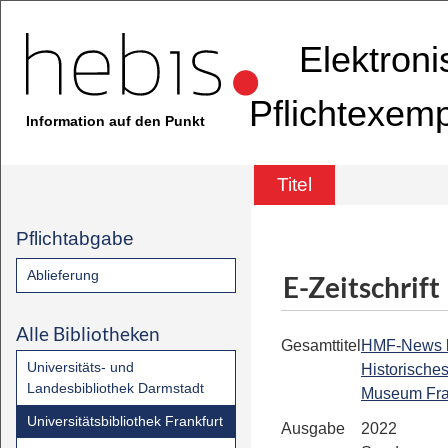
Elektron
Pflichtexem
Information auf den Punkt
Titel
Pflichtabgabe
Ablieferung
E-Zeitschrift
Alle Bibliotheken
Gesamttitel
HMF-News bis
Universitäts- und
Historische
Landesbibliothek Darmstadt
Museum Fra
Universitätsbibliothek Frankfurt
Ausgabe
2022