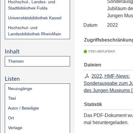
Sonderaus
Hochschul-, Landes- und
Stadtbibliothek Fulda
Jubiläum d
Jungen Mu
Universitätsbibliothek Kassel
Datum
2022
Hochschul- und
Landesbibliothek RheinMain
Zugriffsbeschränkun
Inhalt
FREI ABRUFBAR
Themen
Dateien
2022, HMF-News:
Listen
Sonderausgabe zum J
Neuzugänge
des Jungen Museums
[
Titel
Statistik
Autor / Beteiligte
Das PDF-Dokument w
Ort
mal heruntergeladen.
Verlage