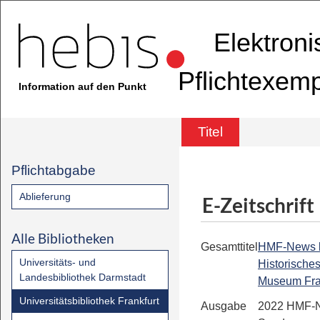
Elektron
Pflichtexem
Information auf den Punkt
Titel
Pflichtabgabe
Ablieferung
E-Zeitschrift
Alle Bibliotheken
Gesamttitel
HMF-News bis
Universitäts- und
Historische
Landesbibliothek Darmstadt
Museum Fra
Universitätsbibliothek Frankfurt
Ausgabe
2022 HMF-