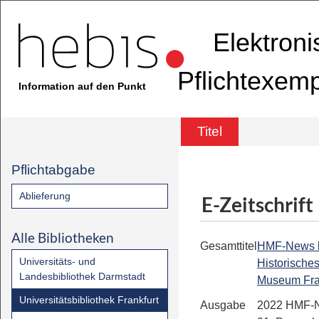
Elektron
Pflichtexem
Information auf den Punkt
Titel
Pflichtabgabe
Ablieferung
E-Zeitschrift
Alle Bibliotheken
Gesamttitel
HMF-News bis
Universitäts- und
Historische
Landesbibliothek Darmstadt
Museum Fra
Universitätsbibliothek Frankfurt
Ausgabe
2022 HMF-N