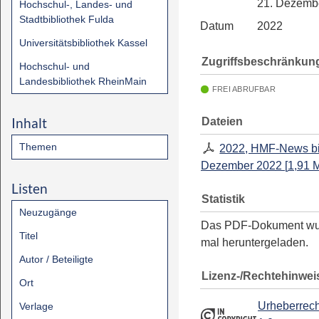
21. Dezemb
Hochschul-, Landes- und
Stadtbibliothek Fulda
Datum
2022
Universitätsbibliothek Kassel
Zugriffsbeschränkun
Hochschul- und
Landesbibliothek RheinMain
FREI ABRUFBAR
Inhalt
Dateien
Themen
2022, HMF-News bi
Dezember 2022
[
1,91 
Listen
Statistik
Neuzugänge
Das PDF-Dokument w
Titel
mal heruntergeladen.
Autor / Beteiligte
Lizenz-/Rechtehinwei
Ort
Urheberrech
Verlage