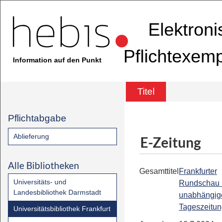
Elektron
Pflichtexem
Information auf den Punkt
Titel
Pflichtabgabe
Ablieferung
E-Zeitung
Alle Bibliotheken
Gesamttitel
Frankfurter
Universitäts- und
Rundschau 
Landesbibliothek Darmstadt
unabhängig
Tageszeitu
Universitätsbibliothek Frankfurt