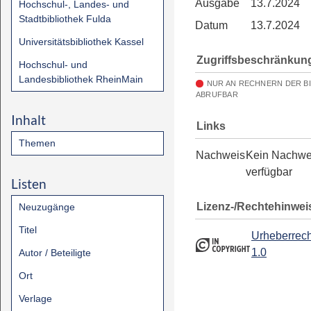
Ausgabe
13.7.2024
Hochschul-, Landes- und
Stadtbibliothek Fulda
Datum
13.7.2024
Universitätsbibliothek Kassel
Zugriffsbeschränkun
Hochschul- und
Landesbibliothek RheinMain
NUR AN RECHNERN DER B
ABRUFBAR
Inhalt
Links
Themen
Nachweis
Kein Nachwe
verfügbar
Listen
Lizenz-/Rechtehinwei
Neuzugänge
Titel
Urheberrech
1.0
Autor / Beteiligte
Ort
Verlage