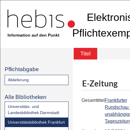
Elektron
Pflichtexem
Information auf den Punkt
Titel
Pflichtabgabe
Ablieferung
E-Zeitung
Alle Bibliotheken
Gesamttitel
Frankfurter
Universitäts- und
Rundschau 
Landesbibliothek Darmstadt
unabhängig
Tageszeitu
Universitätsbibliothek Frankfurt