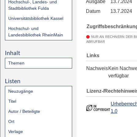
Ausgabe
13.7.2024
Hochschul-, Landes- und
Stadtbibliothek Fulda
Datum
13.7.2024
Universitätsbibliothek Kassel
Zugriffsbeschränkun
Hochschul- und
Landesbibliothek RheinMain
NUR AN RECHNERN DER B
ABRUFBAR
Inhalt
Links
Themen
Nachweis
Kein Nachwe
verfügbar
Listen
Lizenz-/Rechtehinwei
Neuzugänge
Titel
Urheberrech
1.0
Autor / Beteiligte
Ort
Verlage