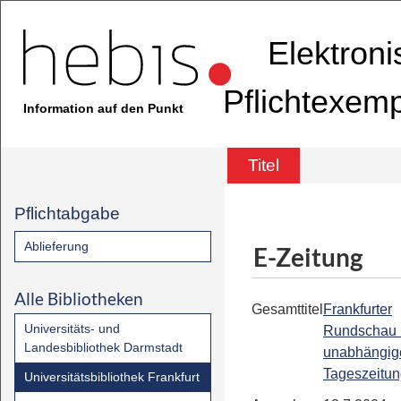
Elektron
Pflichtexem
Information auf den Punkt
Titel
Pflichtabgabe
Ablieferung
E-Zeitung
Alle Bibliotheken
Gesamttitel
Frankfurter
Universitäts- und
Rundschau 
Landesbibliothek Darmstadt
unabhängig
Tageszeitu
Universitätsbibliothek Frankfurt