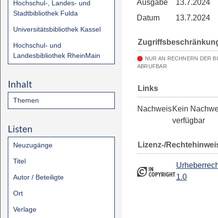
Ausgabe
13.7.2024
Hochschul-, Landes- und
Stadtbibliothek Fulda
Datum
13.7.2024
Universitätsbibliothek Kassel
Zugriffsbeschränkun
Hochschul- und
Landesbibliothek RheinMain
NUR AN RECHNERN DER B
ABRUFBAR
Inhalt
Links
Themen
Nachweis
Kein Nachwe
verfügbar
Listen
Lizenz-/Rechtehinwei
Neuzugänge
Titel
Urheberrech
1.0
Autor / Beteiligte
Ort
Verlage