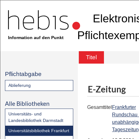
Elektron
Pflichtexem
Information auf den Punkt
Titel
Pflichtabgabe
Ablieferung
E-Zeitung
Alle Bibliotheken
Gesamttitel
Frankfurter
Universitäts- und
Rundschau 
Landesbibliothek Darmstadt
unabhängig
Tageszeitu
Universitätsbibliothek Frankfurt