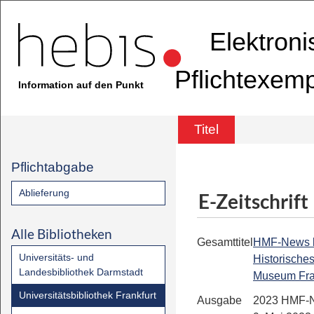
Elektron
Pflichtexem
Information auf den Punkt
Titel
Pflichtabgabe
Ablieferung
E-Zeitschrift
Alle Bibliotheken
Gesamttitel
HMF-News bis
Universitäts- und
Historische
Landesbibliothek Darmstadt
Museum Fra
Universitätsbibliothek Frankfurt
Ausgabe
2023 HMF-N