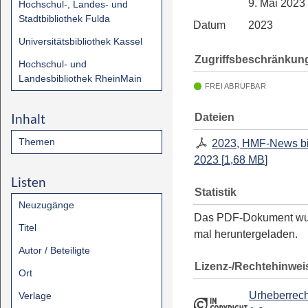
9. Mai 2023
Hochschul-, Landes- und
Stadtbibliothek Fulda
Datum
2023
Universitätsbibliothek Kassel
Zugriffsbeschränkun
Hochschul- und
Landesbibliothek RheinMain
FREI ABRUFBAR
Inhalt
Dateien
Themen
2023, HMF-News bi
2023
[
1,68 MB
]
Listen
Statistik
Neuzugänge
Das PDF-Dokument w
Titel
mal heruntergeladen.
Autor / Beteiligte
Lizenz-/Rechtehinwei
Ort
Urheberrech
Verlage