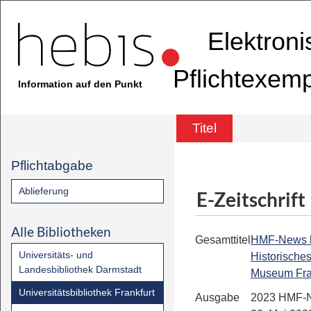
Elektron
Pflichtexem
Information auf den Punkt
Titel
Pflichtabgabe
Ablieferung
E-Zeitschrift
Alle Bibliotheken
Gesamttitel
HMF-News bis
Universitäts- und
Historische
Landesbibliothek Darmstadt
Museum Fra
Universitätsbibliothek Frankfurt
Ausgabe
2023 HMF-N