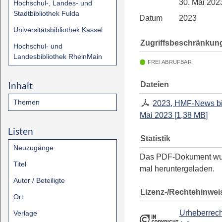
30. Mai 202
Hochschul-, Landes- und
Stadtbibliothek Fulda
Datum
2023
Universitätsbibliothek Kassel
Zugriffsbeschränkun
Hochschul- und
Landesbibliothek RheinMain
FREI ABRUFBAR
Inhalt
Dateien
Themen
2023, HMF-News bi
Mai 2023
[
1,38 MB
]
Listen
Statistik
Neuzugänge
Das PDF-Dokument w
Titel
mal heruntergeladen.
Autor / Beteiligte
Lizenz-/Rechtehinwei
Ort
Urheberrech
Verlage