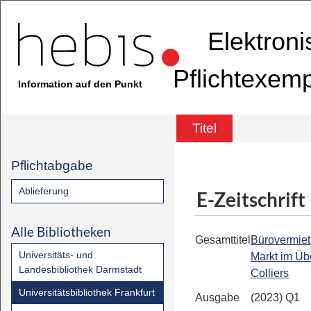
Elektron
Pflichtexem
Information auf den Punkt
Titel
Pflichtabgabe
Ablieferung
E-Zeitschrift
Alle Bibliotheken
Gesamttitel
Bürovermiet
Universitäts- und
Markt im Übe
Landesbibliothek Darmstadt
Colliers
Universitätsbibliothek Frankfurt
Ausgabe
(2023) Q1