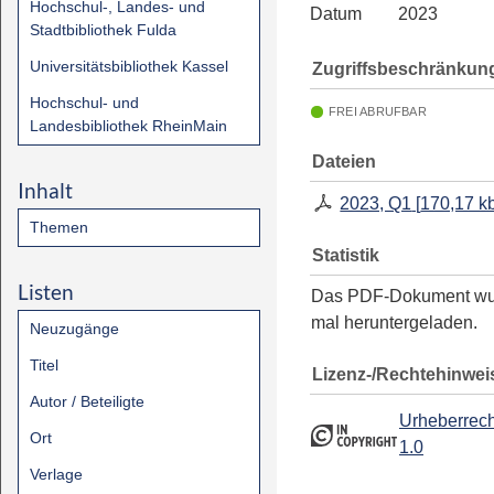
Hochschul-, Landes- und
Datum
2023
Stadtbibliothek Fulda
Universitätsbibliothek Kassel
Zugriffsbeschränkun
Hochschul- und
FREI ABRUFBAR
Landesbibliothek RheinMain
Dateien
Inhalt
2023, Q1
[
170,17 k
Themen
Statistik
Listen
Das PDF-Dokument w
mal heruntergeladen.
Neuzugänge
Titel
Lizenz-/Rechtehinwei
Autor / Beteiligte
Urheberrech
Ort
1.0
Verlage