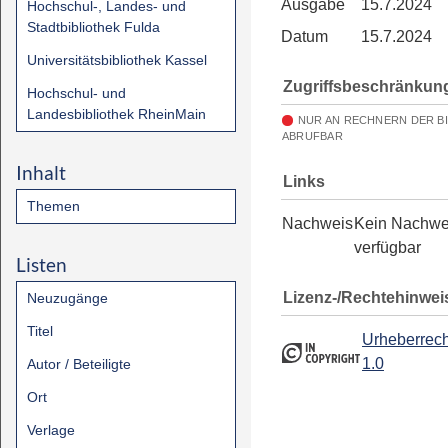
Ausgabe
15.7.2024
Hochschul-, Landes- und
Stadtbibliothek Fulda
Datum
15.7.2024
Universitätsbibliothek Kassel
Zugriffsbeschränkun
Hochschul- und
Landesbibliothek RheinMain
NUR AN RECHNERN DER B
ABRUFBAR
Inhalt
Links
Themen
Nachweis
Kein Nachwe
verfügbar
Listen
Lizenz-/Rechtehinwei
Neuzugänge
Titel
Urheberrech
1.0
Autor / Beteiligte
Ort
Verlage