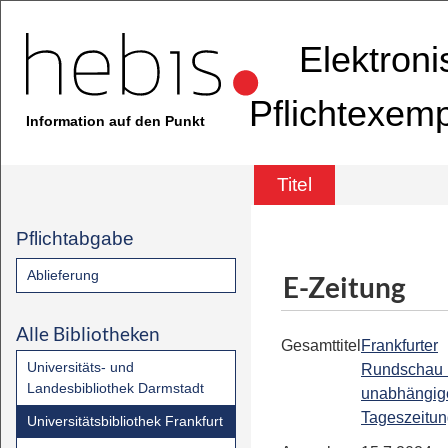
Elektron
Pflichtexem
Information auf den Punkt
Titel
Pflichtabgabe
Ablieferung
E-Zeitung
Alle Bibliotheken
Gesamttitel
Frankfurter
Universitäts- und
Rundschau 
Landesbibliothek Darmstadt
unabhängig
Tageszeitu
Universitätsbibliothek Frankfurt