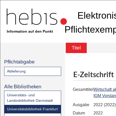
Elektron
Pflichtexem
Information auf den Punkt
Titel
Pflichtabgabe
Ablieferung
E-Zeitschrift
Alle Bibliotheken
Gesamttitel
Wirtschaft ak
Universitäts- und
IGM Vorsta
Landesbibliothek Darmstadt
Ausgabe
2022 (2022)
Universitätsbibliothek Frankfurt
Datum
2022