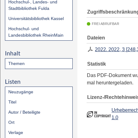
Hochschul-, Landes- und
Stadtbibliothek Fulda
Zugriffsbeschränkun
Universitätsbibliothek Kassel
FREI ABRUFBAR
Hochschul- und
Landesbibliothek RheinMain
Dateien
2022. 2022, 3
[
248,
Inhalt
Themen
Statistik
Das PDF-Dokument w
Listen
mal heruntergeladen.
Neuzugänge
Lizenz-/Rechtehinwei
Titel
Urheberrech
Autor / Beteiligte
1.0
Ort
Verlage