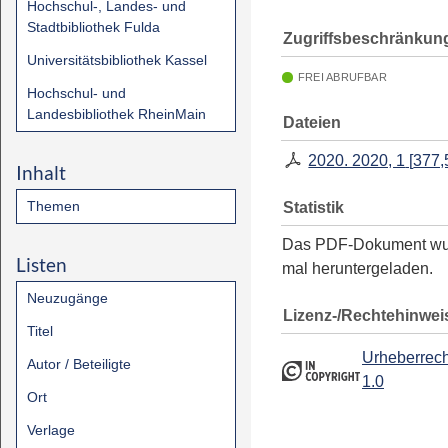
Hochschul-, Landes- und
Stadtbibliothek Fulda
Zugriffsbeschränkun
Universitätsbibliothek Kassel
FREI ABRUFBAR
Hochschul- und
Landesbibliothek RheinMain
Dateien
2020. 2020, 1
[
377,
Inhalt
Themen
Statistik
Das PDF-Dokument w
Listen
mal heruntergeladen.
Neuzugänge
Lizenz-/Rechtehinwei
Titel
Urheberrech
Autor / Beteiligte
1.0
Ort
Verlage