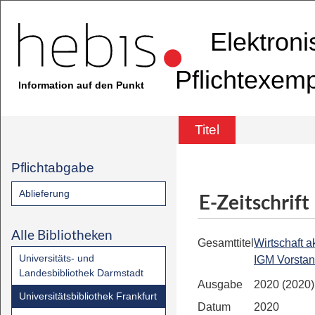
Elektron
Pflichtexem
Information auf den Punkt
Titel
Pflichtabgabe
Ablieferung
E-Zeitschrift
Alle Bibliotheken
Gesamttitel
Wirtschaft ak
Universitäts- und
IGM Vorsta
Landesbibliothek Darmstadt
Ausgabe
2020 (2020)
Universitätsbibliothek Frankfurt
Datum
2020