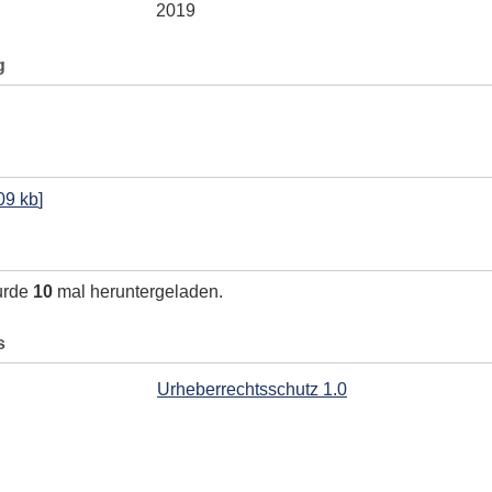
2019
g
09 kb
]
urde
10
mal heruntergeladen.
s
Urheberrechtsschutz 1.0