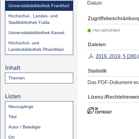
Datum
Universitätsbibliothek Frankfurt
Hochschul-, Landes- und
Zugriffsbeschränkun
Stadtbibliothek Fulda
FREI ABRUFBAR
Universitätsbibliothek Kassel
Hochschul- und
Dateien
Landesbibliothek RheinMain
2019. 2019, 5
[
280,
Inhalt
Statistik
Themen
Das PDF-Dokument w
Listen
Lizenz-/Rechtehinwei
Neuzugänge
Titel
Autor / Beteiligte
Ort