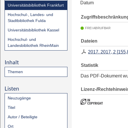
Datum
Universitätsbibliothek Frankfurt
Hochschul-, Landes- und
Zugriffsbeschränkun
Stadtbibliothek Fulda
FREI ABRUFBAR
Universitätsbibliothek Kassel
Hochschul- und
Dateien
Landesbibliothek RheinMain
2017. 2017, 2
[
155,
Inhalt
Statistik
Themen
Das PDF-Dokument w
Listen
Lizenz-/Rechtehinwei
Neuzugänge
Titel
Autor / Beteiligte
Ort