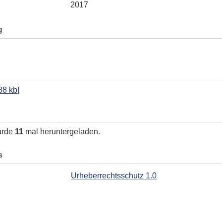
2017
g
88 kb
]
urde
11
mal heruntergeladen.
s
Urheberrechtsschutz 1.0