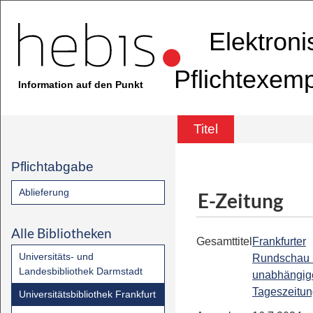
Elektron
Pflichtexem
Information auf den Punkt
Titel
Pflichtabgabe
Ablieferung
E-Zeitung
Alle Bibliotheken
Gesamttitel
Frankfurter
Universitäts- und
Rundschau 
Landesbibliothek Darmstadt
unabhängig
Tageszeitu
Universitätsbibliothek Frankfurt