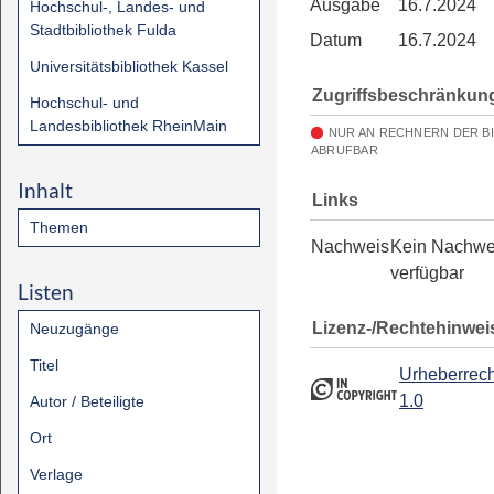
Ausgabe
16.7.2024
Hochschul-, Landes- und
Stadtbibliothek Fulda
Datum
16.7.2024
Universitätsbibliothek Kassel
Zugriffsbeschränkun
Hochschul- und
Landesbibliothek RheinMain
NUR AN RECHNERN DER B
ABRUFBAR
Inhalt
Links
Themen
Nachweis
Kein Nachwe
verfügbar
Listen
Lizenz-/Rechtehinwei
Neuzugänge
Titel
Urheberrech
1.0
Autor / Beteiligte
Ort
Verlage