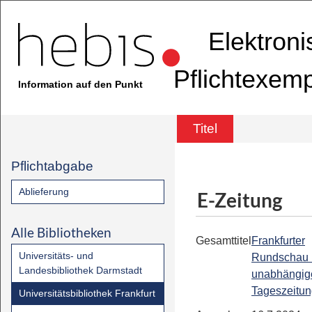
Elektron
Pflichtexem
Information auf den Punkt
Titel
Pflichtabgabe
Ablieferung
E-Zeitung
Alle Bibliotheken
Gesamttitel
Frankfurter
Universitäts- und
Rundschau 
Landesbibliothek Darmstadt
unabhängig
Tageszeitu
Universitätsbibliothek Frankfurt