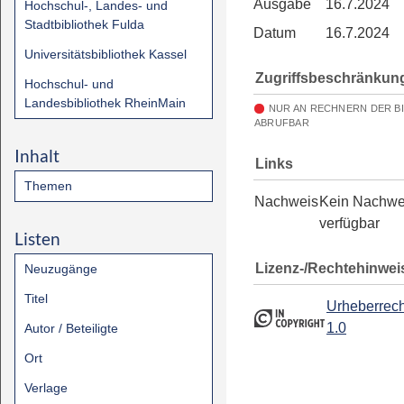
Ausgabe
16.7.2024
Hochschul-, Landes- und
Stadtbibliothek Fulda
Datum
16.7.2024
Universitätsbibliothek Kassel
Zugriffsbeschränkun
Hochschul- und
Landesbibliothek RheinMain
NUR AN RECHNERN DER B
ABRUFBAR
Inhalt
Links
Themen
Nachweis
Kein Nachwe
verfügbar
Listen
Lizenz-/Rechtehinwei
Neuzugänge
Titel
Urheberrech
1.0
Autor / Beteiligte
Ort
Verlage