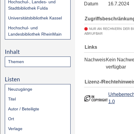
Hochschul-, Landes- und
Datum
16.7.2024
Stadtbibliothek Fulda
Universitätsbibliothek Kassel
Zugriffsbeschränkun
Hochschul- und
NUR AN RECHNERN DER B
Landesbibliothek RheinMain
ABRUFBAR
Links
Inhalt
Nachweis
Kein Nachwe
Themen
verfügbar
Listen
Lizenz-/Rechtehinwei
Neuzugänge
Urheberrech
Titel
1.0
Autor / Beteiligte
Ort
Verlage