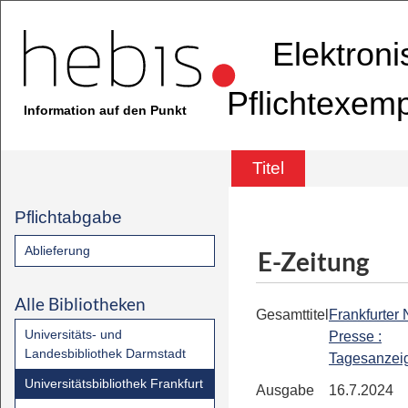
Elektron
Pflichtexem
Information auf den Punkt
Titel
Pflichtabgabe
Ablieferung
E-Zeitung
Alle Bibliotheken
Gesamttitel
Frankfurter
Universitäts- und
Presse :
Landesbibliothek Darmstadt
Tagesanzei
Universitätsbibliothek Frankfurt
Ausgabe
16.7.2024