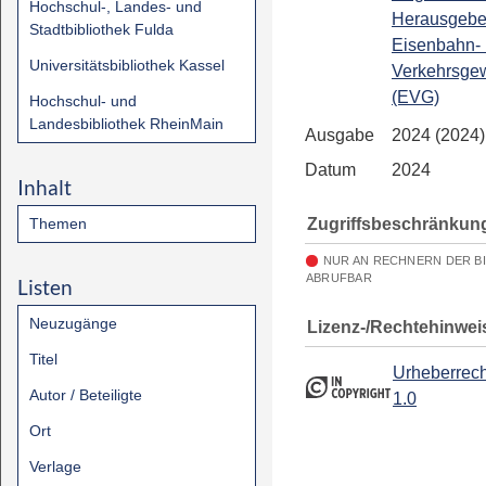
Hochschul-, Landes- und
Herausgebe
Stadtbibliothek Fulda
Eisenbahn-
Universitätsbibliothek Kassel
Verkehrsgew
(EVG)
Hochschul- und
Landesbibliothek RheinMain
Ausgabe
2024 (2024)
Datum
2024
Inhalt
Zugriffsbeschränkun
Themen
NUR AN RECHNERN DER B
ABRUFBAR
Listen
Neuzugänge
Lizenz-/Rechtehinwei
Titel
Urheberrech
Autor / Beteiligte
1.0
Ort
Verlage