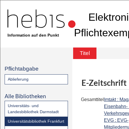
Elektron
Pflichtexem
Information auf den Punkt
Titel
Pflichtabgabe
Ablieferung
E-Zeitschrift
Alle Bibliotheken
Gesamttitel
Imtakt : Mag
Universitäts- und
Eisenbahn-
Landesbibliothek Darmstadt
Verkehrsgew
EVG : EVG-
Universitätsbibliothek Frankfurt
Mitgliederm