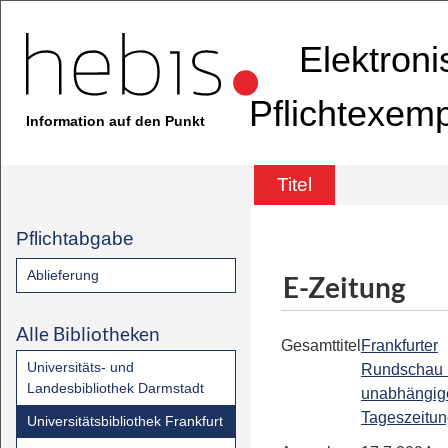
Elektron
Pflichtexem
Information auf den Punkt
Titel
Pflichtabgabe
Ablieferung
E-Zeitung
Alle Bibliotheken
Gesamttitel
Frankfurter
Universitäts- und
Rundschau 
Landesbibliothek Darmstadt
unabhängig
Tageszeitu
Universitätsbibliothek Frankfurt