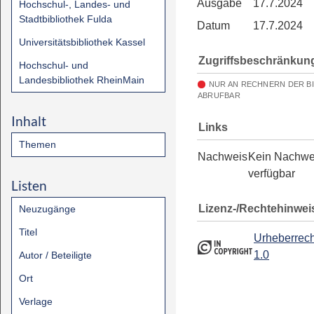
Ausgabe
17.7.2024
Hochschul-, Landes- und
Stadtbibliothek Fulda
Datum
17.7.2024
Universitätsbibliothek Kassel
Zugriffsbeschränkun
Hochschul- und
Landesbibliothek RheinMain
NUR AN RECHNERN DER B
ABRUFBAR
Inhalt
Links
Themen
Nachweis
Kein Nachwe
verfügbar
Listen
Lizenz-/Rechtehinwei
Neuzugänge
Titel
Urheberrech
1.0
Autor / Beteiligte
Ort
Verlage