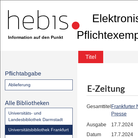
Elektron
Pflichtexem
Information auf den Punkt
Titel
Pflichtabgabe
Ablieferung
E-Zeitung
Alle Bibliotheken
Gesamttitel
Frankfurter
Universitäts- und
Presse
Landesbibliothek Darmstadt
Ausgabe
17.7.2024
Universitätsbibliothek Frankfurt
Datum
17.7.2024