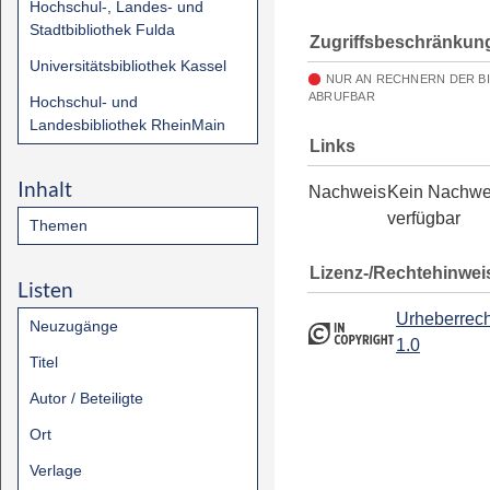
Hochschul-, Landes- und
Stadtbibliothek Fulda
Zugriffsbeschränkun
Universitätsbibliothek Kassel
NUR AN RECHNERN DER B
ABRUFBAR
Hochschul- und
Landesbibliothek RheinMain
Links
Inhalt
Nachweis
Kein Nachwe
verfügbar
Themen
Lizenz-/Rechtehinwei
Listen
Urheberrech
Neuzugänge
1.0
Titel
Autor / Beteiligte
Ort
Verlage