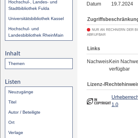
Hochschul-, Landes- und
Datum
19.7.2024
Stadtbibliothek Fulda
Universitätsbibliothek Kassel
Zugriffsbeschränkun
Hochschul- und
NUR AN RECHNERN DER B
Landesbibliothek RheinMain
ABRUFBAR
Links
Inhalt
Nachweis
Kein Nachwe
Themen
verfügbar
Listen
Lizenz-/Rechtehinwei
Neuzugänge
Urheberrech
Titel
1.0
Autor / Beteiligte
Ort
Verlage