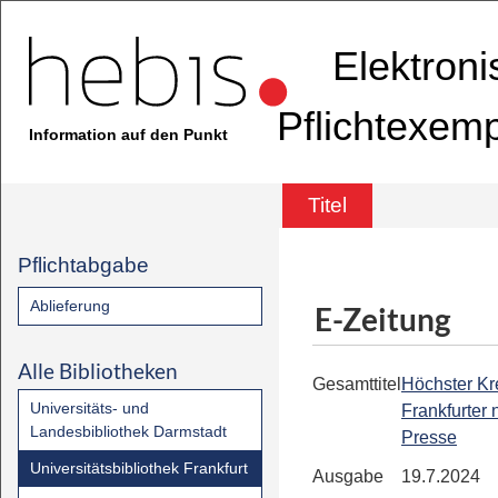
Elektron
Pflichtexem
Information auf den Punkt
Titel
Pflichtabgabe
Ablieferung
E-Zeitung
Alle Bibliotheken
Gesamttitel
Höchster Kre
Universitäts- und
Frankfurter
Landesbibliothek Darmstadt
Presse
Universitätsbibliothek Frankfurt
Ausgabe
19.7.2024