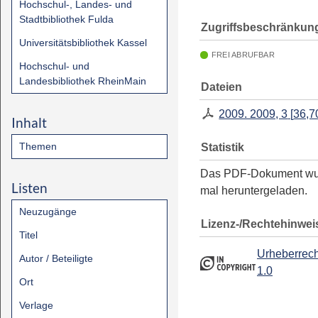
Hochschul-, Landes- und
Stadtbibliothek Fulda
Zugriffsbeschränkun
Universitätsbibliothek Kassel
FREI ABRUFBAR
Hochschul- und
Landesbibliothek RheinMain
Dateien
2009. 2009, 3
[
36,7
Inhalt
Themen
Statistik
Das PDF-Dokument w
Listen
mal heruntergeladen.
Neuzugänge
Lizenz-/Rechtehinwei
Titel
Urheberrech
Autor / Beteiligte
1.0
Ort
Verlage