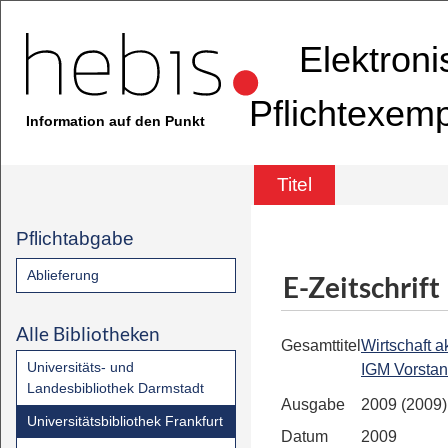
Elektron
Pflichtexem
Information auf den Punkt
Titel
Pflichtabgabe
Ablieferung
E-Zeitschrift
Alle Bibliotheken
Gesamttitel
Wirtschaft ak
Universitäts- und
IGM Vorsta
Landesbibliothek Darmstadt
Ausgabe
2009 (2009)
Universitätsbibliothek Frankfurt
Datum
2009