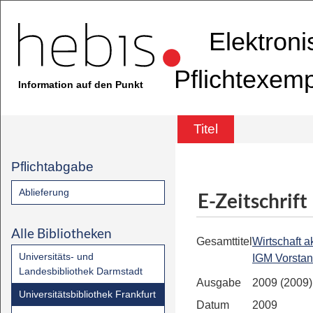
Elektron
Pflichtexem
Information auf den Punkt
Titel
Pflichtabgabe
Ablieferung
E-Zeitschrift
Alle Bibliotheken
Gesamttitel
Wirtschaft ak
Universitäts- und
IGM Vorsta
Landesbibliothek Darmstadt
Ausgabe
2009 (2009)
Universitätsbibliothek Frankfurt
Datum
2009