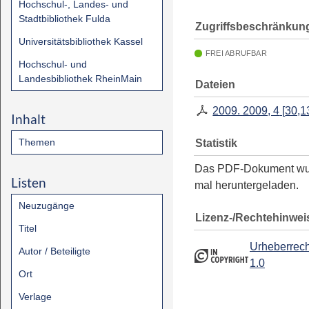
Hochschul-, Landes- und
Stadtbibliothek Fulda
Zugriffsbeschränkun
Universitätsbibliothek Kassel
FREI ABRUFBAR
Hochschul- und
Landesbibliothek RheinMain
Dateien
2009. 2009, 4
[
30,1
Inhalt
Themen
Statistik
Das PDF-Dokument w
Listen
mal heruntergeladen.
Neuzugänge
Lizenz-/Rechtehinwei
Titel
Urheberrech
Autor / Beteiligte
1.0
Ort
Verlage