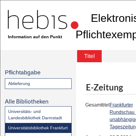
Elektron
Pflichtexem
Information auf den Punkt
Titel
Pflichtabgabe
Ablieferung
E-Zeitung
Alle Bibliotheken
Gesamttitel
Frankfurter
Universitäts- und
Rundschau 
Landesbibliothek Darmstadt
unabhängig
Tageszeitu
Universitätsbibliothek Frankfurt