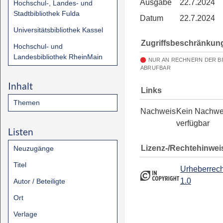
Ausgabe
22.7.2024
Hochschul-, Landes- und
Stadtbibliothek Fulda
Datum
22.7.2024
Universitätsbibliothek Kassel
Zugriffsbeschränkun
Hochschul- und
Landesbibliothek RheinMain
NUR AN RECHNERN DER B
ABRUFBAR
Inhalt
Links
Themen
Nachweis
Kein Nachwe
verfügbar
Listen
Lizenz-/Rechtehinwei
Neuzugänge
Titel
Urheberrech
1.0
Autor / Beteiligte
Ort
Verlage