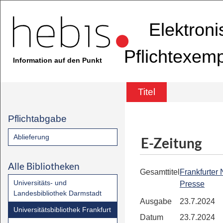
Elektron
Pflichtexem
Information auf den Punkt
Titel
Pflichtabgabe
Ablieferung
E-Zeitung
Alle Bibliotheken
Gesamttitel
Frankfurter
Universitäts- und
Presse
Landesbibliothek Darmstadt
Ausgabe
23.7.2024
Universitätsbibliothek Frankfurt
Datum
23.7.2024