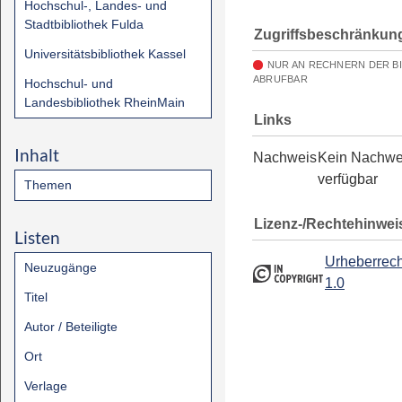
Hochschul-, Landes- und
Stadtbibliothek Fulda
Zugriffsbeschränkun
Universitätsbibliothek Kassel
NUR AN RECHNERN DER B
ABRUFBAR
Hochschul- und
Landesbibliothek RheinMain
Links
Inhalt
Nachweis
Kein Nachwe
verfügbar
Themen
Lizenz-/Rechtehinwei
Listen
Urheberrech
Neuzugänge
1.0
Titel
Autor / Beteiligte
Ort
Verlage