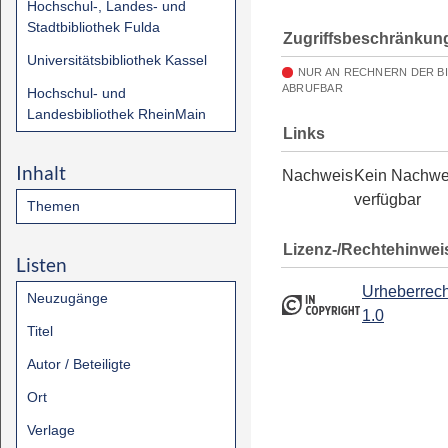
Hochschul-, Landes- und
Stadtbibliothek Fulda
Zugriffsbeschränkun
Universitätsbibliothek Kassel
NUR AN RECHNERN DER B
ABRUFBAR
Hochschul- und
Landesbibliothek RheinMain
Links
Inhalt
Nachweis
Kein Nachwe
verfügbar
Themen
Lizenz-/Rechtehinwei
Listen
Urheberrech
Neuzugänge
1.0
Titel
Autor / Beteiligte
Ort
Verlage