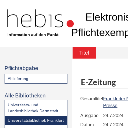
Elektron
Pflichtexem
Information auf den Punkt
Titel
Pflichtabgabe
Ablieferung
E-Zeitung
Alle Bibliotheken
Gesamttitel
Frankfurter
Universitäts- und
Presse
Landesbibliothek Darmstadt
Ausgabe
24.7.2024
Universitätsbibliothek Frankfurt
Datum
24.7.2024