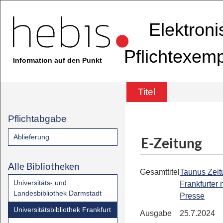
Elektron
Pflichtexem
Information auf den Punkt
Titel
Pflichtabgabe
Ablieferung
E-Zeitung
Alle Bibliotheken
Gesamttitel
Taunus Zeit
Universitäts- und
Frankfurter
Landesbibliothek Darmstadt
Presse
Universitätsbibliothek Frankfurt
Ausgabe
25.7.2024