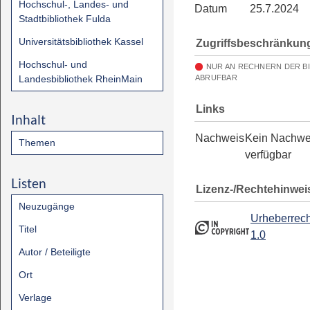
Hochschul-, Landes- und
Datum
25.7.2024
Stadtbibliothek Fulda
Universitätsbibliothek Kassel
Zugriffsbeschränkun
Hochschul- und
NUR AN RECHNERN DER B
Landesbibliothek RheinMain
ABRUFBAR
Links
Inhalt
Nachweis
Kein Nachwe
Themen
verfügbar
Listen
Lizenz-/Rechtehinwei
Neuzugänge
Urheberrech
Titel
1.0
Autor / Beteiligte
Ort
Verlage