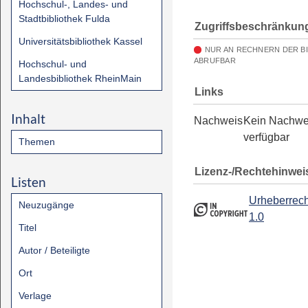
Hochschul-, Landes- und
Stadtbibliothek Fulda
Zugriffsbeschränkun
Universitätsbibliothek Kassel
NUR AN RECHNERN DER B
ABRUFBAR
Hochschul- und
Landesbibliothek RheinMain
Links
Inhalt
Nachweis
Kein Nachwe
verfügbar
Themen
Lizenz-/Rechtehinwei
Listen
Urheberrech
Neuzugänge
1.0
Titel
Autor / Beteiligte
Ort
Verlage