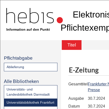
Elektron
Pflichtexem
Information auf den Punkt
Titel
Pflichtabgabe
Ablieferung
E-Zeitung
Alle Bibliotheken
Gesamttitel
Frankfurter
Universitäts- und
Presse
Landesbibliothek Darmstadt
Ausgabe
30.7.2024
Universitätsbibliothek Frankfurt
Datum
30.7.2024