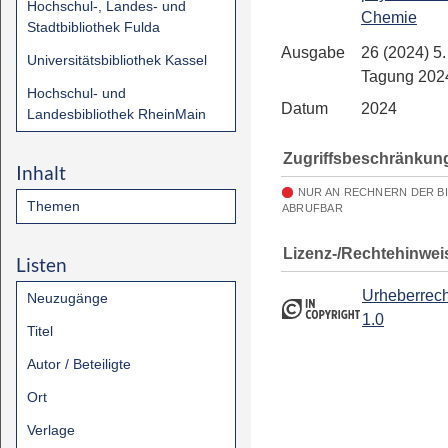
Hochschul-, Landes- und
Chemie
Stadtbibliothek Fulda
Ausgabe
26 (2024) 5
Universitätsbibliothek Kassel
Tagung 202
Hochschul- und
Datum
2024
Landesbibliothek RheinMain
Zugriffsbeschränkun
Inhalt
NUR AN RECHNERN DER B
Themen
ABRUFBAR
Lizenz-/Rechtehinwei
Listen
Urheberrech
Neuzugänge
1.0
Titel
Autor / Beteiligte
Ort
Verlage