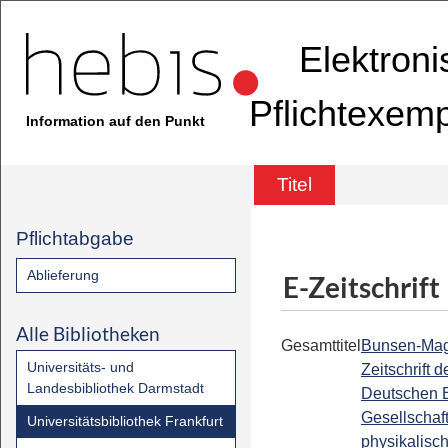
Elektron
Pflichtexem
Information auf den Punkt
Titel
Pflichtabgabe
Ablieferung
E-Zeitschrift
Alle Bibliotheken
Gesamttitel
Bunsen-Mag
Universitäts- und
Zeitschrift d
Landesbibliothek Darmstadt
Deutschen 
Gesellschaft
Universitätsbibliothek Frankfurt
physikalisc