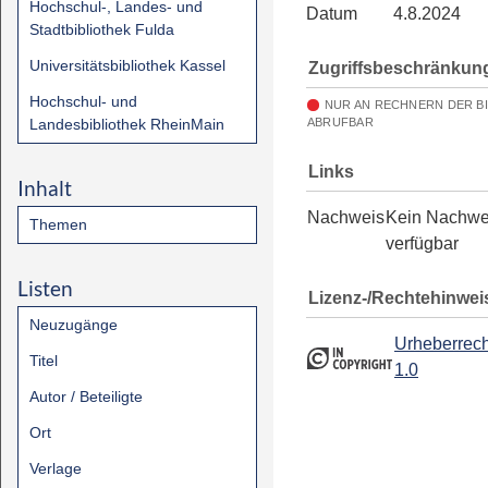
Hochschul-, Landes- und
Datum
4.8.2024
Stadtbibliothek Fulda
Universitätsbibliothek Kassel
Zugriffsbeschränkun
Hochschul- und
NUR AN RECHNERN DER B
Landesbibliothek RheinMain
ABRUFBAR
Links
Inhalt
Nachweis
Kein Nachwe
Themen
verfügbar
Listen
Lizenz-/Rechtehinwei
Neuzugänge
Urheberrech
Titel
1.0
Autor / Beteiligte
Ort
Verlage