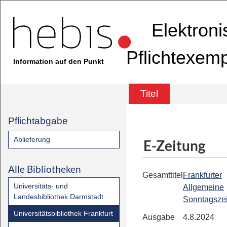
Elektron
Pflichtexem
Information auf den Punkt
Titel
Pflichtabgabe
Ablieferung
E-Zeitung
Alle Bibliotheken
Gesamttitel
Frankfurter
Universitäts- und
Allgemeine
Landesbibliothek Darmstadt
Sonntagsze
Universitätsbibliothek Frankfurt
Ausgabe
4.8.2024