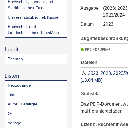
Hochschul-, Landes- und
Stadtbibliothek Fulda
Ausgabe
(2023) 2023
2023/2024
Universitätsbibliothek Kassel
Datum
2023
Hochschul- und
Landesbibliothek RheinMain
Zugriffsbeschränkun
Inhalt
FREI ABRUFBAR
Themen
Dateien
2023, 2023, 2023/
Listen
[
18,04 MB
]
Neuzugänge
Statistik
Titel
Autor / Beteiligte
Das PDF-Dokument w
mal heruntergeladen.
Ort
Verlage
Lizenz-/Rechtehinwei