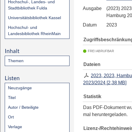
Hochschul-, Landes- und
Stadtbibliothek Fulda
Ausgabe
(2023) 2023
Hamburg 20
Universitätsbibliothek Kassel
Datum
2023
Hochschul- und
Landesbibliothek RheinMain
Zugriffsbeschränkun
Inhalt
FREI ABRUFBAR
Themen
Dateien
2023, 2023, Hambu
Listen
2023/2024
[
2,38 MB
]
Neuzugänge
Statistik
Titel
Autor / Beteiligte
Das PDF-Dokument w
mal heruntergeladen.
Ort
Verlage
Lizenz-/Rechtehinwei