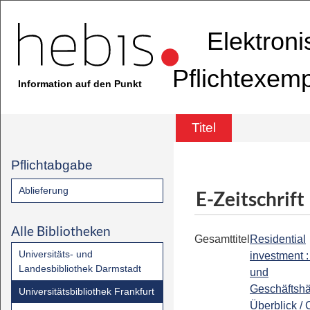
Elektron
Pflichtexem
Information auf den Punkt
Titel
Pflichtabgabe
Ablieferung
E-Zeitschrift
Alle Bibliotheken
Gesamttitel
Residential
Universitäts- und
investment 
Landesbibliothek Darmstadt
und
Geschäftshä
Universitätsbibliothek Frankfurt
Überblick / 