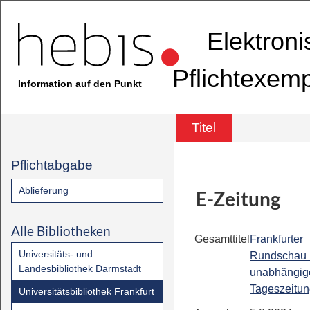
Elektron
Pflichtexem
Information auf den Punkt
Titel
Pflichtabgabe
Ablieferung
E-Zeitung
Alle Bibliotheken
Gesamttitel
Frankfurter
Universitäts- und
Rundschau 
Landesbibliothek Darmstadt
unabhängig
Tageszeitu
Universitätsbibliothek Frankfurt