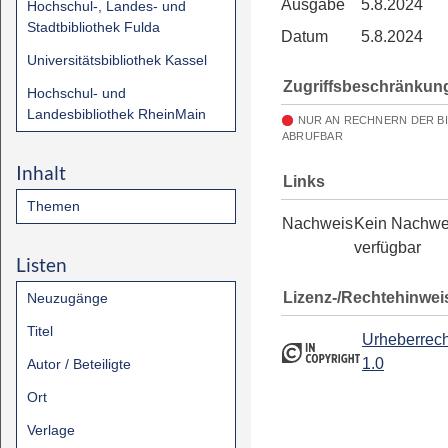
Ausgabe
5.8.2024
Hochschul-, Landes- und
Stadtbibliothek Fulda
Datum
5.8.2024
Universitätsbibliothek Kassel
Zugriffsbeschränkun
Hochschul- und
Landesbibliothek RheinMain
NUR AN RECHNERN DER B
ABRUFBAR
Inhalt
Links
Themen
Nachweis
Kein Nachwe
verfügbar
Listen
Lizenz-/Rechtehinwei
Neuzugänge
Titel
Urheberrech
1.0
Autor / Beteiligte
Ort
Verlage