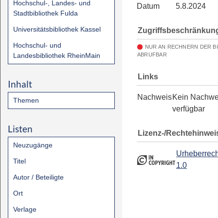
Hochschul-, Landes- und
Datum
5.8.2024
Stadtbibliothek Fulda
Universitätsbibliothek Kassel
Zugriffsbeschränkun
Hochschul- und
NUR AN RECHNERN DER B
Landesbibliothek RheinMain
ABRUFBAR
Links
Inhalt
Nachweis
Kein Nachwe
Themen
verfügbar
Listen
Lizenz-/Rechtehinwei
Neuzugänge
Urheberrech
Titel
1.0
Autor / Beteiligte
Ort
Verlage