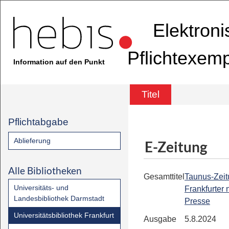
Elektron
Pflichtexem
Information auf den Punkt
Titel
Pflichtabgabe
Ablieferung
E-Zeitung
Alle Bibliotheken
Gesamttitel
Taunus-Zeit
Universitäts- und
Frankfurter
Landesbibliothek Darmstadt
Presse
Universitätsbibliothek Frankfurt
Ausgabe
5.8.2024