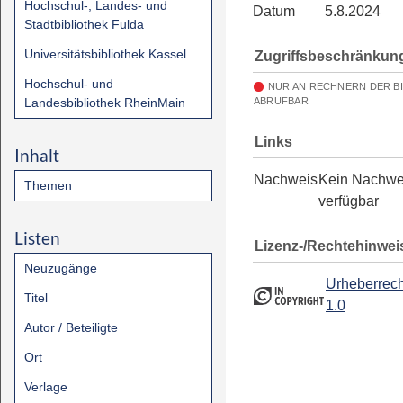
Hochschul-, Landes- und
Datum
5.8.2024
Stadtbibliothek Fulda
Universitätsbibliothek Kassel
Zugriffsbeschränkun
Hochschul- und
NUR AN RECHNERN DER B
Landesbibliothek RheinMain
ABRUFBAR
Links
Inhalt
Nachweis
Kein Nachwe
Themen
verfügbar
Listen
Lizenz-/Rechtehinwei
Neuzugänge
Urheberrech
Titel
1.0
Autor / Beteiligte
Ort
Verlage