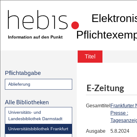
Elektron
Pflichtexem
Information auf den Punkt
Titel
Pflichtabgabe
Ablieferung
E-Zeitung
Alle Bibliotheken
Gesamttitel
Frankfurter
Universitäts- und
Presse :
Landesbibliothek Darmstadt
Tagesanzei
Universitätsbibliothek Frankfurt
Ausgabe
5.8.2024