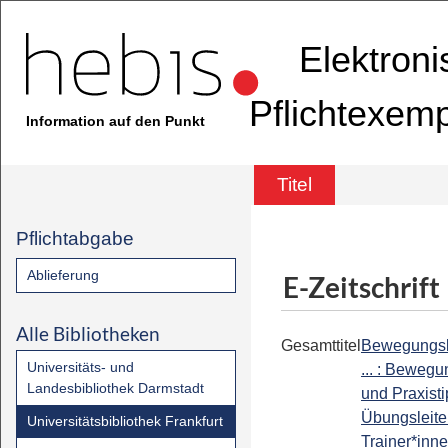
Elektron
Pflichtexem
Information auf den Punkt
Titel
Pflichtabgabe
Ablieferung
E-Zeitschrift
Alle Bibliotheken
Gesamttitel
Bewegungsk
Universitäts- und
... : Beweg
Landesbibliothek Darmstadt
und Praxisti
Übungsleite
Universitätsbibliothek Frankfurt
Trainer*inn