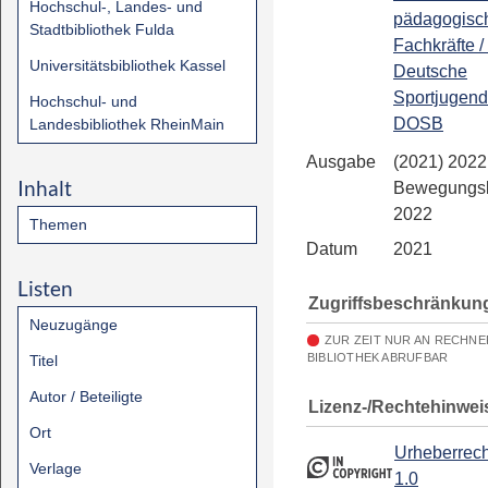
Hochschul-, Landes- und
pädagogisc
Stadtbibliothek Fulda
Fachkräfte / 
Universitätsbibliothek Kassel
Deutsche
Sportjugend
Hochschul- und
DOSB
Landesbibliothek RheinMain
Ausgabe
(2021) 2022.
Inhalt
Bewegungsk
2022
Themen
Datum
2021
Listen
Zugriffsbeschränkun
Neuzugänge
ZUR ZEIT NUR AN RECHN
BIBLIOTHEK ABRUFBAR
Titel
Autor / Beteiligte
Lizenz-/Rechtehinwei
Ort
Urheberrech
Verlage
1.0