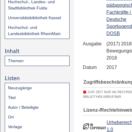
Hochschul-, Landes- und
pädagogisc
Stadtbibliothek Fulda
Fachkräfte / 
Universitätsbibliothek Kassel
Deutsche
Sportjugend
Hochschul- und
DOSB
Landesbibliothek RheinMain
Ausgabe
(2017) 2018.
Inhalt
Bewegungsk
2018
Themen
Datum
2017
Listen
Zugriffsbeschränkun
Neuzugänge
ZUR ZEIT NUR AN RECHN
BIBLIOTHEK ABRUFBAR
Titel
Autor / Beteiligte
Lizenz-/Rechtehinwei
Ort
Urheberrech
Verlage
1.0