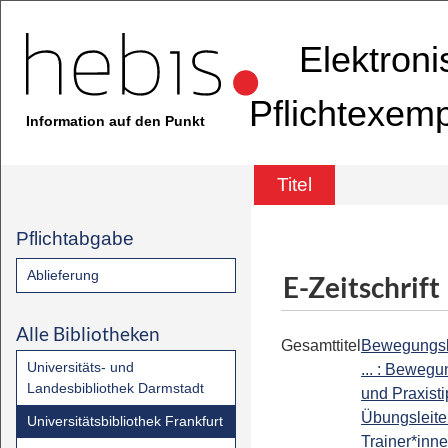
Elektron
Pflichtexem
Information auf den Punkt
Titel
Pflichtabgabe
Ablieferung
E-Zeitschrift
Alle Bibliotheken
Gesamttitel
Bewegungsk
Universitäts- und
... : Beweg
Landesbibliothek Darmstadt
und Praxisti
Übungsleite
Universitätsbibliothek Frankfurt
Trainer*inn