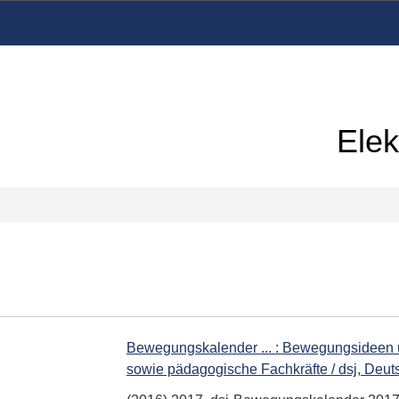
Elek
Bewegungskalender ... : Bewegungsideen un
sowie pädagogische Fachkräfte / dsj, Deu