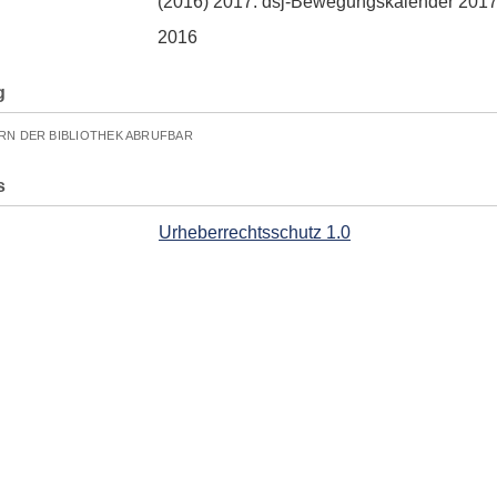
(2016) 2017. dsj-Bewegungskalender 201
2016
g
RN DER BIBLIOTHEK ABRUFBAR
s
Urheberrechtsschutz 1.0