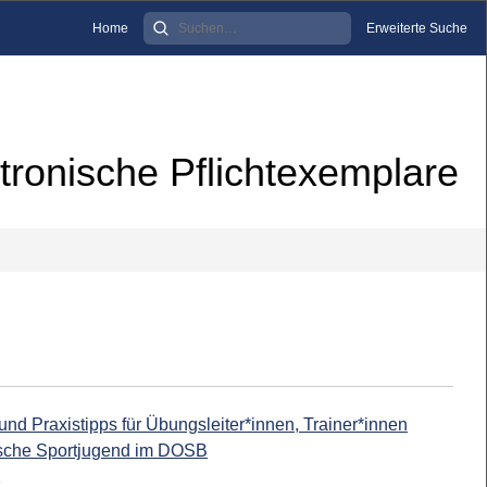
Home
Erweiterte Suche
tronische Pflichtexemplare
d Praxistipps für Übungsleiter*innen, Trainer*innen
tsche Sportjugend im DOSB