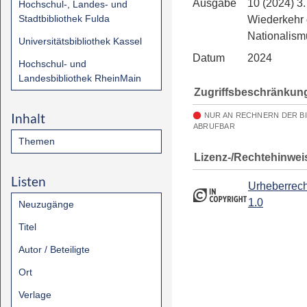
Ausgabe
10 (2024) 3.
Hochschul-, Landes- und
Stadtbibliothek Fulda
Wiederkehr
Nationalism
Universitätsbibliothek Kassel
Datum
2024
Hochschul- und
Landesbibliothek RheinMain
Zugriffsbeschränkun
Inhalt
NUR AN RECHNERN DER B
ABRUFBAR
Themen
Lizenz-/Rechtehinwei
Listen
Urheberrech
1.0
Neuzugänge
Titel
Autor / Beteiligte
Ort
Verlage