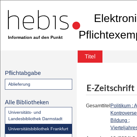
Elektron
Pflichtexem
Information auf den Punkt
Titel
Pflichtabgabe
Ablieferung
E-Zeitschrift
Alle Bibliotheken
Gesamttitel
Politikum : 
Universitäts- und
Kontroverse
Landesbibliothek Darmstadt
Bildung ;
Vierteljahres
Universitätsbibliothek Frankfurt