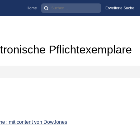
Home
Erweiterte Suche
tronische Pflichtexemplare
ine : mit content von DowJones