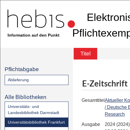
Elektron
Pflichtexem
Information auf den Punkt
Titel
Pflichtabgabe
Ablieferung
E-Zeitschrift
Alle Bibliotheken
Gesamttitel
Aktueller K
Universitäts- und
/ Deutsche 
Landesbibliothek Darmstadt
Research
Universitätsbibliothek Frankfurt
Ausgabe
2024 (2024)