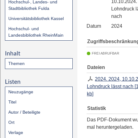
10.10.2024.
Hochschul-, Landes- und
Stadtbibliothek Fulda
Lohndruck l
nach
Universitätsbibliothek Kassel
Datum
2024
Hochschul- und
Landesbibliothek RheinMain
Zugriffsbeschränkun
Inhalt
FREI ABRUFBAR
Themen
Dateien
2024. 2024, 10.10.
Listen
Lohndruck lässt nach
[
Neuzugänge
kb
]
Titel
Statistik
Autor / Beteiligte
Das PDF-Dokument w
Ort
mal heruntergeladen.
Verlage